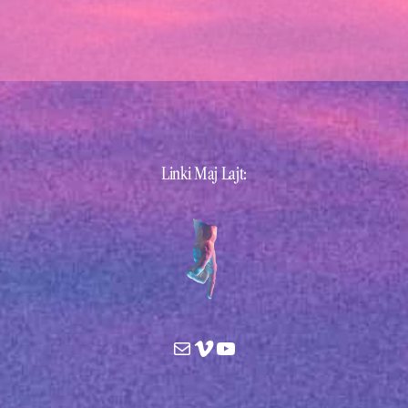
Linki Maj Lajt:
Mail
Vimeo
YouTube