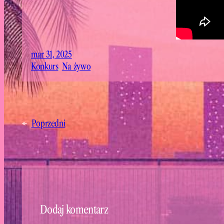
mar 31, 2025
Konkurs
, 
Na żywo
←
Poprzedni
Dodaj komentarz