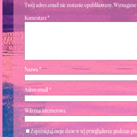
Twój adres email nie zostanie opublikowany.
Wymagane 
Komentarz
*
Nazwa
*
Adres email
*
Witryna internetowa
Zapamiętaj moje dane w tej przeglądarce podczas pis