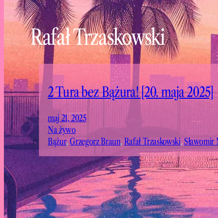
Rafał Trzaskowski
2 Tura bez Bążura! [20. maja 2025]
maj 21, 2025
Na żywo
Bążur
, 
Grzegorz Braun
, 
Rafał Trzaskowski
, 
Sławomir 