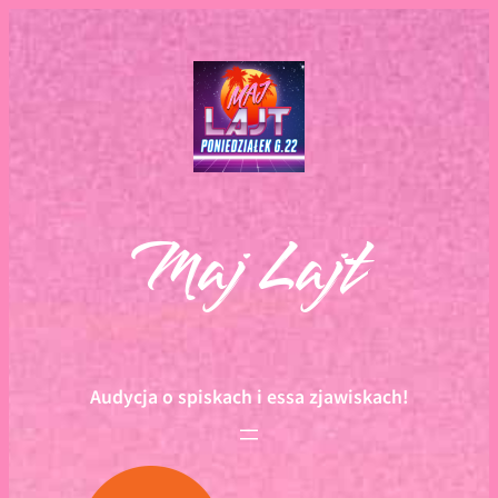
Przejdź
do
treści
Maj Lajt
Audycja o spiskach i essa zjawiskach!