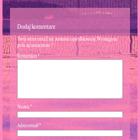
Dodaj komentarz
Twój adres email nie zostanie opublikowany.
Wymagane
pola są oznaczone
*
Komentarz
*
Nazwa
*
Adres email
*